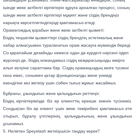
шешімдерін ұсынамыз. Жеке-жапсырмалар өнімдерін, соның
ішінде жеке затбелгі кірпіктерін құруға арналған процесс, соның
ішінде жеке затбелгі кірпіктері мұқият және сіздің брендіңіз
нарықта көрсетілетіндігіңізді қамтамасыз етеді.
Орамагомдық қорабын және жеке затбелгі қызметі:
Біздің теңшелім қызметтері сіздің брендтің эстетикалық және
хабар алмасуымен тураланатын орам жасауға мүмкіндік береді.
Сіз қарапайым дизайнды немесе одан да күрделі нәрсені іздеп
жүрсеңіз де, біздің командамыз сіздің көзқарасыңызды өмірге
алып келуіне сараптама бар. Сіздің орамаңыздың көзге түскені
ғана емес, сонымен қатар функционалды және үнемді
екендігіне көз жеткізу үшін сізбен тығыз жұмыс жасаймыз.
Бұйраны, ұзындығын және қалыңдығын реттеңіз:
Біздің кірпіктерімізде біз әр клиенттің ерекше екенін түсінеміз.
Сондықтан біз әр клиент үшін жеке тәжірибені қамтамасыз ете
отырып, бұралу үлгілерінің, қалыңдығының және ұзындығын
ұсынамыз.
5. Неліктен Speyelash жеткізушісін таңдау керек?