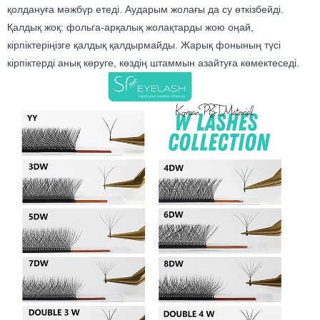
қолдануға мәжбүр етеді. Аударым жолағы да су өткізбейді.
Қалдық жоқ: фольга-арқалық жолақтарды жою оңай,
кірпіктеріңізге қалдық қалдырмайды. Жарық фонының түсі
кірпіктерді анық көруге, көздің штаммын азайтуға көмектеседі.