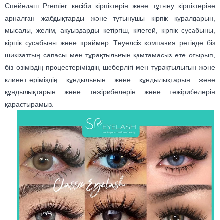
Спейелаш Premier кәсіби кірпіктерін және тұтыну кірпіктеріне
арналған жабдықтарды және тұтынушы кірпік құралдарын,
мысалы, желім, ақуыздарды кетіргіш, кілегей, кірпік сусабыны,
кірпік сусабыны және праймер. Тәуелсіз компания ретінде біз
шикізаттың сапасы мен тұрақтылығын қамтамасыз ете отырып,
біз өзіміздің процестеріміздің шеберлігі мен тұрақтылығын және
клиенттеріміздің құндылығын және құндылықтарын және
құндылықтарын және тәжірибелерін және тәжірибелерін
қарастырамыз.