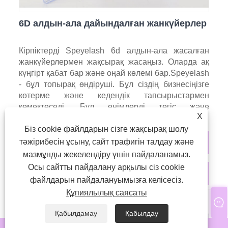
6D алдын-ала дайындалған жанкүйерлер
Кірпіктерді Speyelash 6d алдын-ала жасалған
жанкүйерлермен жақсырақ жасаңыз. Оларда ақ
күңгірт қабат бар және оңай көлемі бар.Speyelash
- бұл топырақ өндіруші. Бұл сіздің бизнесіңізге
көтерме және кедендік тапсырыстармен
көмектеседі. Бұл өнімдерді тегіс және
X
жеңілдетеді.
Біз cookie файлдарын сізге жақсырақ шолу
тәжірибесін ұсыну, сайт трафигін талдау және
Ары қарай оқу
мазмұнды жекелендіру үшін пайдаланамыз.
Осы сайтты пайдалану арқылы сіз cookie
Сұрау жіберу
файлдарын пайдалануымызға келісесіз.
Құпиялылық саясаты
Қабылдамау
Қабылдау