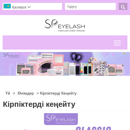

Қазақша

Негі
Үй
>
Өнімдер
>
Кірпіктерді Кеңейту
Кірпіктерді кеңейту