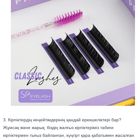
3. Кірпіктердің кеңейтімдерінің қандай ерекшеліктері бар?
Жұмсақ және жарық: біздің жалғыз кірпіктеріміз табиғи
кірпіктермен тығыз байланған, күңгірт қара қабатымен жасалған