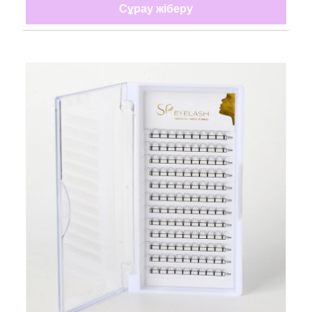
Сұрау жіберу