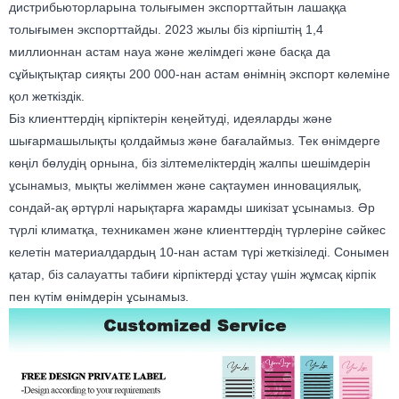
дистрибьюторларына толығымен экспорттайтын лашаққа
толығымен экспорттайды. 2023 жылы біз кірпіштің 1,4
миллионнан астам науа және желімдегі және басқа да
сұйықтықтар сияқты 200 000-нан астам өнімнің экспорт көлеміне
қол жеткіздік.
Біз клиенттердің кірпіктерін кеңейтуді, идеяларды және
шығармашылықты қолдаймыз және бағалаймыз. Тек өнімдерге
көңіл бөлудің орнына, біз зілтемеліктердің жалпы шешімдерін
ұсынамыз, мықты желіммен және сақтаумен инновациялық,
сондай-ақ әртүрлі нарықтарға жарамды шикізат ұсынамыз. Әр
түрлі климатқа, техникамен және клиенттердің түрлеріне сәйкес
келетін материалдардың 10-нан астам түрі жеткізіледі. Сонымен
қатар, біз салауатты табиғи кірпіктерді ұстау үшін жұмсақ кірпік
пен күтім өнімдерін ұсынамыз.