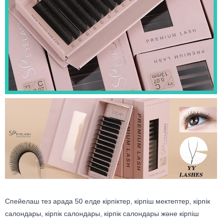
Спейелаш тез арада 50 елде кірпіктер, кірпіш мектептер, кірпік
салондары, кірпік салондары, кірпік салондары және кірпіш