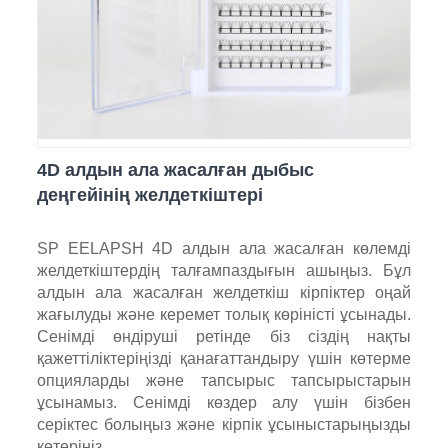
4D алдын ала жасалған дыбыс
деңгейінің желдеткіштері
SP EELAPSH 4D алдын ала жасалған көлемді
желдеткіштердің талғампаздығын ашыңыз. Бұл
алдын ала жасалған желдеткіш кірпіктер оңай
жағылуды және керемет толық көріністі ұсынады.
Сенімді өндіруші ретінде біз сіздің нақты
қажеттіліктеріңізді қанағаттандыру үшін көтерме
опцияларды және тапсырыс тапсырыстарын
ұсынамыз. Сенімді көздер алу үшін бізбен
серіктес болыңыз және кірпік ұсыныстарыңызды
көтеріңіз.