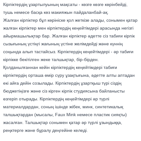
Кірпіктердің ұзартылуының мақсаты - көзге көзге көрінбейді,
тушь немесе басқа көз макияжын пайдаланбай-ақ.
Жалған кірпіктер бұл көрініске қол жеткізе алады, сонымен қатар
жалған кірпіктер мен кірпіктердің кеңейтімдері арасында негізгі
айырмашылықтар бар. Жалған кірпіктер әдетте сіз табиғи кірпік
сызығының үстіңгі жағының үстіне желімдейді және күннің
соңында алып тастайсыз. Кірпіктердің кеңейтімдері - әр табиғи
кірпікке бекітілген жеке талшықтар, бір-бірден.
Қолданылғаннан кейін кірпіктердің кеңейтімдері табиғи
кірпіктердің орташа өмір сүру ұзақтығына, әдетте алты аптадан
екі айға дейін созылады. Кірпіктердің ұзартқыш түрі сіздің
бюджетіңізге және сіз кірген кірпік студиясына байланысты
өзгеріп отырады. Кірпіктердің кеңейтімдері әр түрлі
материалдардан, соның ішінде жібек, минк, синтетикалық
талшықтардан (мысалы, Faux Mink немесе пластик сияқты)
жасалған. Талшықтар сонымен қатар әр түрлі ұзындыққа,
реңктерге және бұралу деңгейіне келеді.