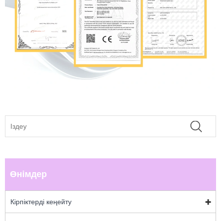
Өнімдер
Кірпіктерді кеңейту