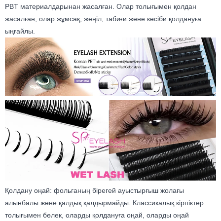
PBT материалдарынан жасалған. Олар толығымен қолдан
жасалған, олар жұмсақ, жеңіл, табиғи және кәсіби қолдануға
ыңғайлы.
Қолдану оңай: фольганың бірегей ауыстырғыш жолағы
алынбалы және қалдық қалдырмайды. Классикалық кірпіктер
толығымен бөлек, оларды қолдануға оңай, оларды оңай