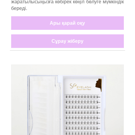
жаратылысыңызға көбірек көңіл бөлуге мүмкіндік
береді.
Ары қарай оқу
Сұрау жіберу