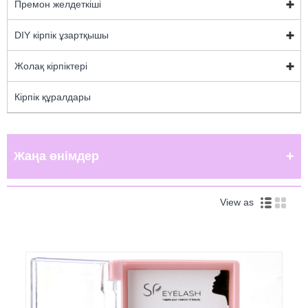
Премон желдеткіші
DIY кірпік ұзартқышы
Жолақ кірпіктері
Кірпік құралдары
Жаңа өнімдер
View as