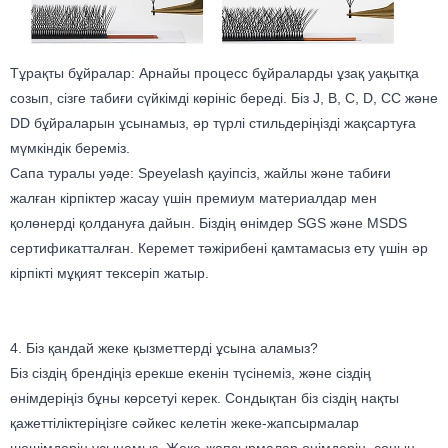
Тұрақты бұйралар: Арнайы процесс бұйраларды ұзақ уақытқа
созып, сізге табиғи сүйкімді көрініс береді. Біз J, B, C, D, CC және
DD бұйраларын ұсынамыз, әр түрлі стильдеріңізді жақсартуға
мүмкіндік береміз.
Сапа туралы уәде: Speyelash қауіпсіз, жайлы және табиғи
жалған кірпіктер жасау үшін премиум материалдар мен
қолөнерді қолдануға дайын. Біздің өнімдер SGS және MSDS
сертификатталған. Керемет тәжірибені қамтамасыз ету үшін әр
кірпікті мұқият тексеріп жатыр.
4. Біз қандай жеке қызметтерді ұсына аламыз?
Біз сіздің брендіңіз ерекше екенін түсінеміз, және сіздің
өнімдеріңіз бұны көрсетуі керек. Сондықтан біз сіздің нақты
қажеттіліктеріңізге сәйкес келетін жеке-жапсырмалар