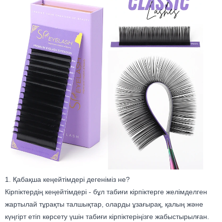
1. Қабақша кеңейтімдері дегеніміз не?
Кірпіктердің кеңейтімдері - бұл табиғи кірпіктерге желімделген
жартылай тұрақты талшықтар, оларды ұзағырақ, қалың және
күңгірт етіп көрсету үшін табиғи кірпіктеріңізге жабыстырылған.