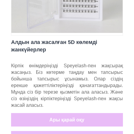
Алдын ала жасалған 5D көлемді
жанкүйерлер
Кірпік өнімдеріңізді Speyelash-пен жақсырақ
жасаңыз. Біз көтерме таңдау мен тапсырыс
бойынша тапсырыс ұсынамыз. Олар сіздің
ерекше қажеттіліктеріңізді қанағаттандырады.
Мұнда сіз бір терезе қызметін ала аласыз. Және
сіз өзіңіздің кірпіктеріңізді Speyelash-пен жақсы
жасай аласыз.
Ары қарай оқу