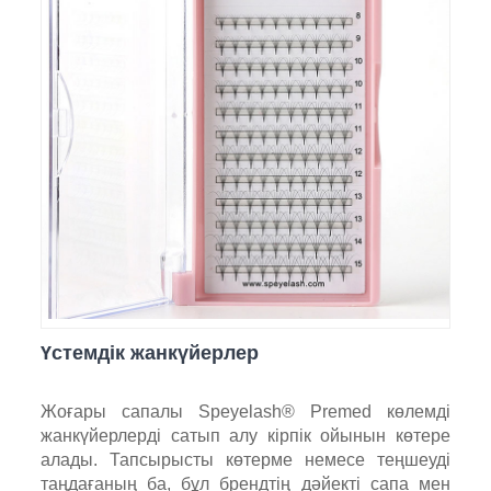
Үстемдік жанкүйерлер
Жоғары сапалы Speyelash® Premed көлемді
жанкүйерлерді сатып алу кірпік ойынын көтере
алады. Тапсырысты көтерме немесе теңшеуді
таңдағаның ба, бұл брендтің дәйекті сапа мен