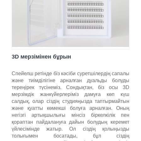
3D мерзімінен бұрын
Спейелш ретінде біз кәсіби суретшілердің сапалы
және тиімділігіне арналған дуальды болуды
тереңірек түсінеміз. Сондықтан, біз осы 3D
мерзімдік жанкүйерлеріміз дамуға көп күш
салдық, олар сіздің студияңызда таптырмайтын
және қуатты көмекші болуға арналған. Оның
негізгі артықшылығы мінсіз біркелкілік пен
қораптан пайдалануға дайын болудың керемет
үйлесімінде жатыр. Ол сіздің қолыңызды
толығымен босатады, бұл сіздің