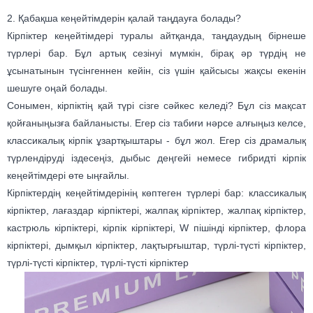
2. Қабақша кеңейтімдерін қалай таңдауға болады?
Кірпіктер кеңейтімдері туралы айтқанда, таңдаудың бірнеше
түрлері бар. Бұл артық сезінуі мүмкін, бірақ әр түрдің не
ұсынатынын түсінгеннен кейін, сіз үшін қайсысы жақсы екенін
шешуге оңай болады.
Сонымен, кірпіктің қай түрі сізге сәйкес келеді? Бұл сіз мақсат
қойғаныңызға байланысты. Егер сіз табиғи нәрсе алғыңыз келсе,
классикалық кірпік ұзартқыштары - бұл жол. Егер сіз драмалық
түрлендіруді іздесеңіз, дыбыс деңгейі немесе гибридті кірпік
кеңейтімдері өте ыңғайлы.
Кірпіктердің кеңейтімдерінің көптеген түрлері бар: классикалық
кірпіктер, лағаздар кірпіктері, жалпақ кірпіктер, жалпақ кірпіктер,
кастрюль кірпіктері, кірпік кірпіктері, W пішінді кірпіктер, флора
кірпіктері, дымқыл кірпіктер, лақтырғыштар, түрлі-түсті кірпіктер,
түрлі-түсті кірпіктер, түрлі-түсті кірпіктер