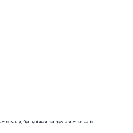
мен қатар, брендті жекелендіруге көмектесетін