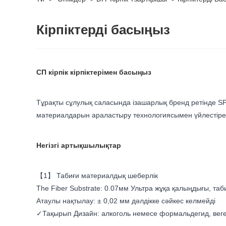
Кірпіктерді басыңыз
СП кірпік кірпіктерімен басыңыз
Тұрақты сұлулық саласында ізашарлық бренд ретінде SP кір
материалдарын араластыру технологиясымен үйлестіре
Негізгі артықшылықтар
【1】 Табиғи материалдық шеберлік
The Fiber Substrate: 0.07мм Ультра жұқа қалыңдығы, таб
Атаулы нақтылау: ± 0,02 мм дәлдікке сәйкес келмейді
✓Тақырып Дизайн: алкоголь немесе формальдегид, вег