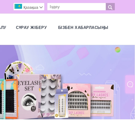

Қазақша

АЛУ
СҰРАУ ЖІБЕРУ
БІЗБЕН ХАБАРЛАСЫҢЫ