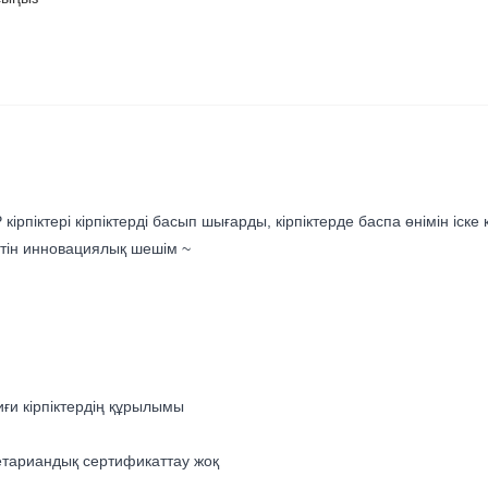
піктері кірпіктерді басып шығарды, кірпіктерде баспа өнімін іске қос
тін инновациялық шешім ~
иғи кірпіктердің құрылымы
етариандық сертификаттау жоқ