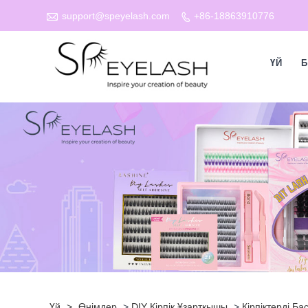

support@speyelash.com
+86-18863910776

ҮЙ
Б
Үй
>
Өнімдер
>
DIY Кірпік Ұзартқышы
>
Кірпіктерді Б