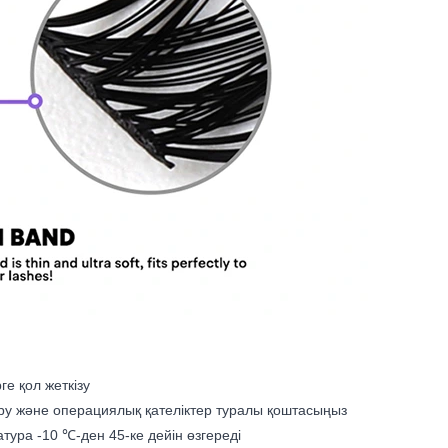
е қол жеткізу
ру және операциялық қателіктер туралы қоштасыңыз
тура -10 ℃-ден 45-ке дейін өзгереді