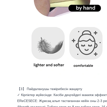
【3】 Пайдаланушы тәжірибесін жаңарту
✓ Кірпіктер жүйесінде: Кәсіби деңгейдегі макияж эффект
EReCESECE: Жұмсақ алып тастағаннан кейін оны 2-3 ре
Allength градиенті: Табиғи стильде 8 мм табиғи стиль 16