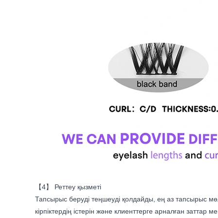
【4】 Реттеу қызметі
Тапсырыс беруді теңшеуді қолдайды, ең аз тапсырыс мөл
кірпіктердің істерін және клиенттерге арналған заттар 