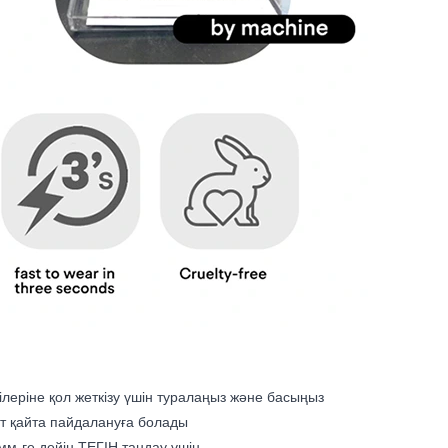
ілеріне қол жеткізу үшін туралаңыз және басыңыз
т қайта пайдалануға болады
 мм-ге дейін ТЕГІН таңдау үшін