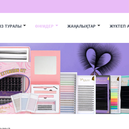
ІЗ ТУРАЛЫ
ӨНІМДЕР
ЖАҢАЛЫҚТАР
ЖҮКТЕП 
асыңыз