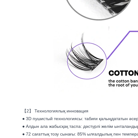
【2】 Технологиялық инновация
● 3D пушистый технологиясы: табиғи қалыңдататын әсерг
● Алдын ала жабысқақ таспа: дәстүрлі желім ынталанды
● 72 сағаттық тозу сынағы: 85% ылғалдылық пен темпера