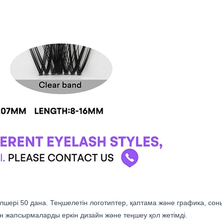
шері 50 дана. Теңшелетін логотиптер, қаптама және графика, соны
мен жапсырмаларды еркін дизайн және теңшеу қол жетімді.