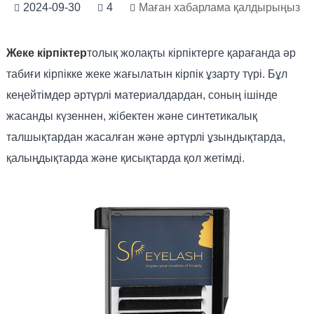
2024-09-30
4
Маған хабарлама қалдырыңыз
Жеке кірпіктер
толық жолақты кірпіктерге қарағанда әр
табиғи кірпікке жеке жағылатын кірпік ұзарту түрі. Бұл
кеңейтімдер әртүрлі материалдардан, соның ішінде
жасанды күзеннен, жібектен және синтетикалық
талшықтардан жасалған және әртүрлі ұзындықтарда,
қалыңдықтарда және қисықтарда қол жетімді.