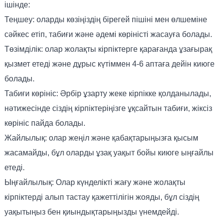
ішінде:
Теңшеу: оларды көзіңіздің бірегей пішіні мен өлшеміне
сәйкес етіп, табиғи және әдемі көріністі жасауға болады.
Төзімділік: олар жолақты кірпіктерге қарағанда ұзағырақ
қызмет етеді және дұрыс күтіммен 4-6 аптаға дейін киюге
болады.
Табиғи көрініс: Әрбір ұзарту жеке кірпікке қолданылады,
нәтижесінде сіздің кірпіктеріңізге ұқсайтын табиғи, жіксіз
көрініс пайда болады.
Жайлылық: олар жеңіл және қабақтарыңызға қысым
жасамайды, бұл оларды ұзақ уақыт бойы киюге ыңғайлы
етеді.
Ыңғайлылық: Олар күнделікті жағу және жолақты
кірпіктерді алып тастау қажеттілігін жояды, бұл сіздің
уақытыңыз бен қиындықтарыңызды үнемдейді.