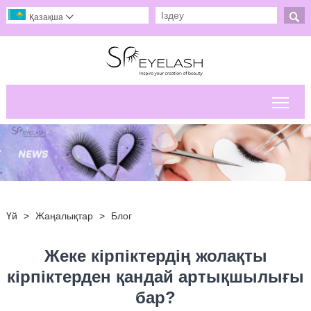

Қазақша

Негі
Үй
>
Жаңалықтар
>
Блог
Жеке кірпіктердің жолақты
кірпіктерден қандай артықшылығы
бар?