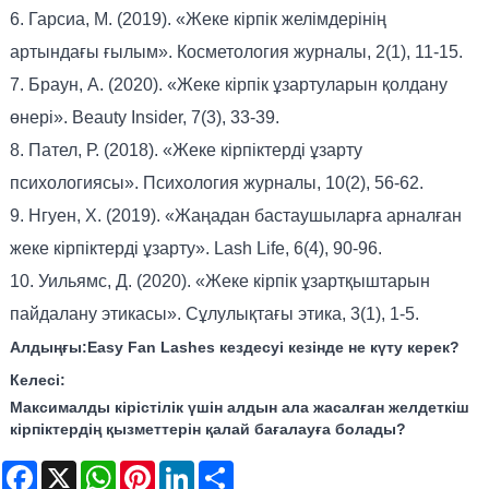
6. Гарсиа, М. (2019). «Жеке кірпік желімдерінің
артындағы ғылым». Косметология журналы, 2(1), 11-15.
7. Браун, А. (2020). «Жеке кірпік ұзартуларын қолдану
өнері». Beauty Insider, 7(3), 33-39.
8. Пател, Р. (2018). «Жеке кірпіктерді ұзарту
психологиясы». Психология журналы, 10(2), 56-62.
9. Нгуен, Х. (2019). «Жаңадан бастаушыларға арналған
жеке кірпіктерді ұзарту». Lash Life, 6(4), 90-96.
10. Уильямс, Д. (2020). «Жеке кірпік ұзартқыштарын
пайдалану этикасы». Сұлулықтағы этика, 3(1), 1-5.
Алдыңғы:
Easy Fan Lashes кездесуі кезінде не күту керек?
Келесі:
Максималды кірістілік үшін алдын ала жасалған желдеткіш
кірпіктердің қызметтерін қалай бағалауға болады?
Facebook
X
WhatsApp
Pinterest
LinkedIn
Share