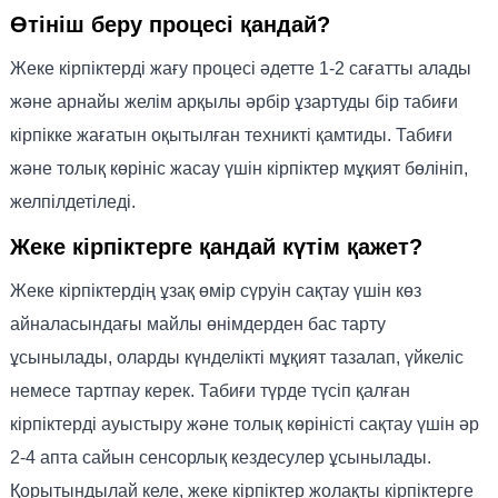
Өтініш беру процесі қандай?
Жеке кірпіктерді жағу процесі әдетте 1-2 сағатты алады
және арнайы желім арқылы әрбір ұзартуды бір табиғи
кірпікке жағатын оқытылған техникті қамтиды. Табиғи
және толық көрініс жасау үшін кірпіктер мұқият бөлініп,
желпілдетіледі.
Жеке кірпіктерге қандай күтім қажет?
Жеке кірпіктердің ұзақ өмір сүруін сақтау үшін көз
айналасындағы майлы өнімдерден бас тарту
ұсынылады, оларды күнделікті мұқият тазалап, үйкеліс
немесе тартпау керек. Табиғи түрде түсіп қалған
кірпіктерді ауыстыру және толық көріністі сақтау үшін әр
2-4 апта сайын сенсорлық кездесулер ұсынылады.
Қорытындылай келе, жеке кірпіктер жолақты кірпіктерге