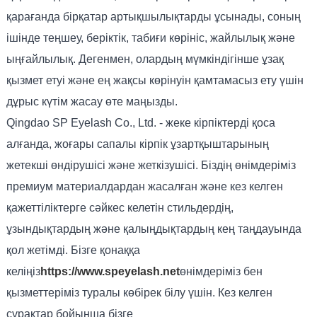
қарағанда бірқатар артықшылықтарды ұсынады, соның
ішінде теңшеу, беріктік, табиғи көрініс, жайлылық және
ыңғайлылық. Дегенмен, олардың мүмкіндігінше ұзақ
қызмет етуі және ең жақсы көрінуін қамтамасыз ету үшін
дұрыс күтім жасау өте маңызды.
Qingdao SP Eyelash Co., Ltd. - жеке кірпіктерді қоса
алғанда, жоғары сапалы кірпік ұзартқыштарының
жетекші өндірушісі және жеткізушісі. Біздің өнімдеріміз
премиум материалдардан жасалған және кез келген
қажеттіліктерге сәйкес келетін стильдердің,
ұзындықтардың және қалыңдықтардың кең таңдауында
қол жетімді. Бізге қонаққа
келіңіз
https://www.speyelash.net
өнімдеріміз бен
қызметтеріміз туралы көбірек білу үшін. Кез келген
сұрақтар бойынша бізге