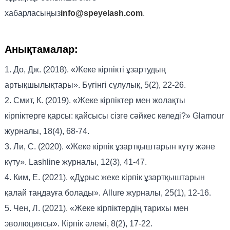
хабарласыңыз
info@speyelash.com
.
Анықтамалар:
1. До, Дж. (2018). «Жеке кірпікті ұзартудың
артықшылықтары». Бүгінгі сұлулық, 5(2), 22-26.
2. Смит, К. (2019). «Жеке кірпіктер мен жолақты
кірпіктерге қарсы: қайсысы сізге сәйкес келеді?» Glamour
журналы, 18(4), 68-74.
3. Ли, С. (2020). «Жеке кірпік ұзартқыштарын күту және
күту». Lashline журналы, 12(3), 41-47.
4. Ким, Е. (2021). «Дұрыс жеке кірпік ұзартқыштарын
қалай таңдауға болады». Allure журналы, 25(1), 12-16.
5. Чен, Л. (2021). «Жеке кірпіктердің тарихы мен
эволюциясы». Кірпік әлемі, 8(2), 17-22.