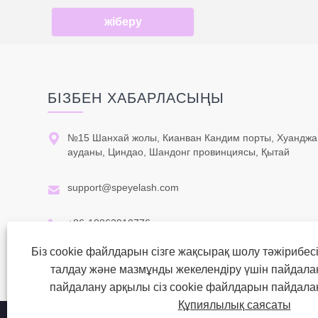
жіберу
БІЗБЕН ХАБАРЛАСЫҢЫ

№15 Шанхай жолы, Кианван Кандим порты, Хуанджа
ауданы, Циндао, Шандонг провинциясы, Қытай

support@speyelash.com

+86-18863910776
Біз cookie файлдарын сізге жақсырақ шолу тәжірибесі
талдау және мазмұнды жекелендіру үшін пайдала
пайдалану арқылы сіз cookie файлдарын пайдалан
Құпиялылық саясаты