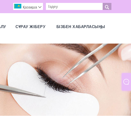

Қазақша

АЛУ
СҰРАУ ЖІБЕРУ
БІЗБЕН ХАБАРЛАСЫҢЫ