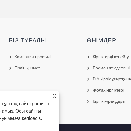
БІЗ ТУРАЛЫ
ӨНІМДЕР
Компания профилі
Кірпіктерді кеңейту
Біздің қызмет
Премон желдеткіші
DIY кірпік ұзартқыш
Жолақ кірпіктері
X
Кірпік құралдары
н ұсыну, сайт трафигін
намыз. Осы сайтты
уымызға келісесіз.