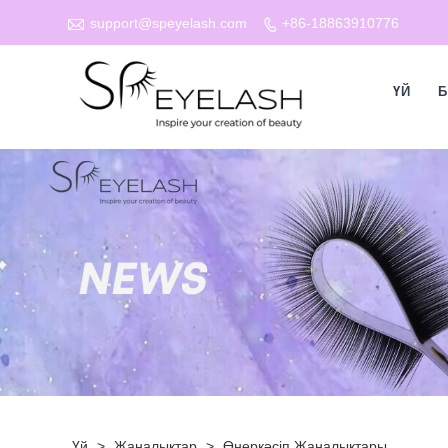

support@speyelash.com
+86-18863910776

ҮЙ
Б
Үй
>
Жаңалықтар
>
Өнеркәсіп Жаңалықтары