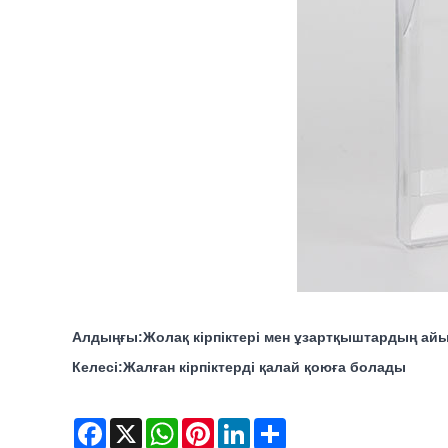
Алдыңғы:
Жолақ кірпіктері мен ұзартқыштардың а
Келесі:
Жалған кірпіктерді қалай қоюға болады
Facebook
X
WhatsApp
Pinterest
LinkedIn
Share