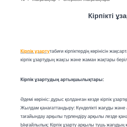
Кірпікті ұ
Кірпік ұзарту
табиғи кірпіктердің көрінісін жақс
кірпік ұзартудың жақсы және жаман жақтары беріл
Кірпік ұзартудың артықшылықтары:
Әдемі көрініс: дұрыс қолданған кезде кірпік ұзартқ
Жылдам қанағаттандыру: Күнделікті жағуды және а
тағайындау арқылы түрлендіру арқылы лезде қана
Ыңғайлылық: Кірпік ұзарту арқылы тушь жағудың қ