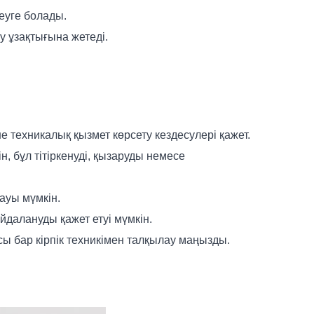
шеуге болады.
ру ұзақтығына жетеді.
е техникалық қызмет көрсету кездесулері қажет.
 бұл тітіркенуді, қызаруды немесе
ауы мүмкін.
йдалануды қажет етуі мүмкін.
ы бар кірпік техникімен талқылау маңызды.