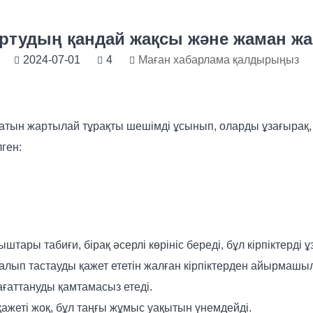
зартудың қандай жақсы және жаман ж
2024-07-01
4
Маған хабарлама қалдырыңыз
артатын жартылай тұрақты шешімді ұсынып, оларды ұзағырақ,
ген:
ыштары табиғи, бірақ әсерлі көрініс береді, бұл кірпіктерді ұ
лып тастауды қажет ететін жалған кірпіктерден айырмашылығ
ғаттануды қамтамасыз етеді.
ажеті жоқ, бұл таңғы жұмыс уақытын үнемдейді.