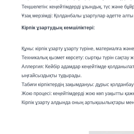
Теңшелетін: кеңейтімдерді ұзындық, түс және бұй
Ұзақ мерзімді: Қолданбалы ұзартулар әдетте алты а
Кірпік ұзартудың кемшіліктері:
Құны: кірпік ұзарту ұзарту түріне, материалға ж
Техникалық қызмет көрсету: сыртқы түрін сақтау ж
Аллергия: Кейбір адамдар кеңейтімде қолданылат
ыңғайсыздықты тудырады.
Табиғи кірпіктердің зақымдануы: дұрыс қолданбау
Жою процесі: кеңейтімдерді жою көп уақытты қаже
Кірпік ұзарту алдында оның артықшылықтары мен к