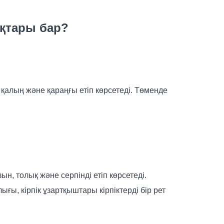
ақтары бар?
 қалың және қараңғы етіп көрсетеді. Төменде
зын, толық және серпінді етіп көрсетеді.
ы, кірпік ұзартқыштары кірпіктерді бір рет