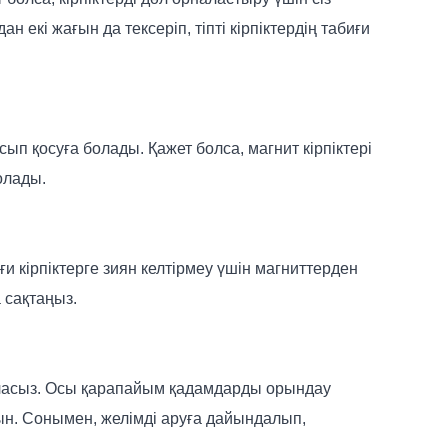
ан екі жағын да тексеріп, тіпті кірпіктердің табиғи
қосып қосуға болады. Қажет болса, магнит кірпіктері
олады.
и кірпіктерге зиян келтірмеу үшін магниттерден
 сақтаңыз.
ре аласыз. Осы қарапайым қадамдарды орындау
айын. Сонымен, желімді аруға дайындалып,