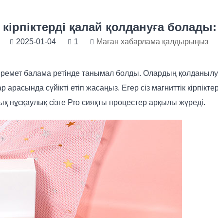
 кірпіктерді қалай қолдануға болад
2025-01-04
1
Маған хабарлама қалдырыңыз
е керемет балама ретінде танымал болды. Олардың қолдан
р арасында сүйікті етіп жасаңыз. Егер сіз магниттік кірпі
дық нұсқаулық сізге Pro сияқты процестер арқылы жүреді.