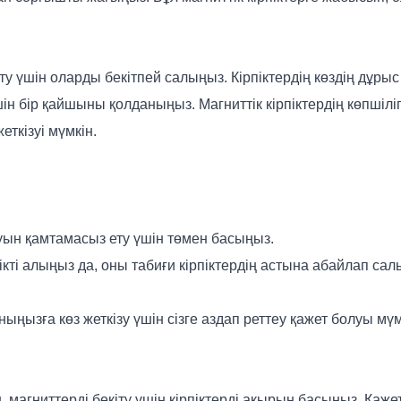
ту үшін оларды бекітпей салыңыз. Кірпіктердің көздің дұрыс
шін бір қайшыны қолданыңыз. Магниттік кірпіктердің көпшіліг
еткізуі мүмкін.
.
луын қамтамасыз ету үшін төмен басыңыз.
ірпікті алыңыз да, оны табиғи кірпіктердің астына абайлап 
ңызға көз жеткізу үшін сізге аздап реттеу қажет болуы мүм
 магниттерді бекіту үшін кірпіктерді ақырын басыңыз. Қажет