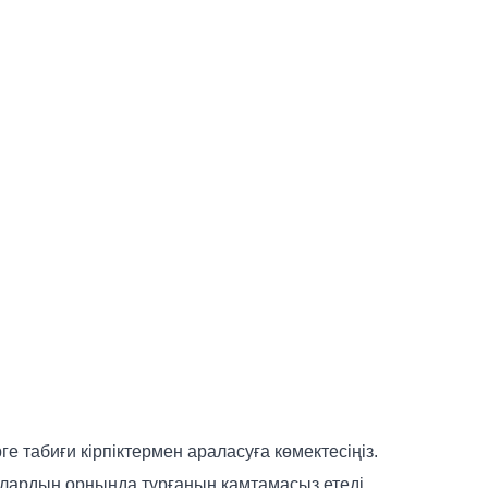
ге табиғи кірпіктермен араласуға көмектесіңіз.
, олардың орнында тұрғанын қамтамасыз етеді.