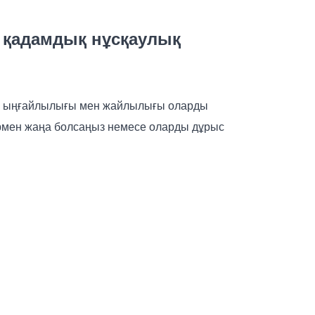
ы: қадамдық нұсқаулық
ылу ыңғайлылығы мен жайлылығы оларды
ктермен жаңа болсаңыз немесе оларды дұрыс