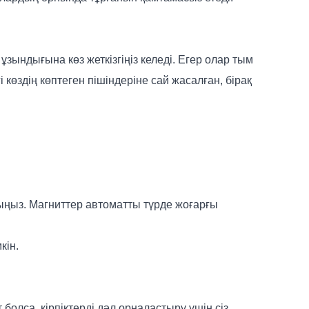
 ұзындығына көз жеткізгіңіз келеді. Егер олар тым
і көздің көптеген пішіндеріне сай жасалған, бірақ
салыңыз. Магниттер автоматты түрде жоғарғы
кін.
 болса, кірпіктерді дәл орналастыру үшін сіз