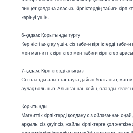
пинцет қолдана аласыз. Кірпіктердің табиғи кірпікте
көрінуі үшін.
6-қадам: Қорытынды түрту
Көріністі аяқтау үшін, сіз табиғи кірпіктерді таби
мен магниттік кірпіктер мен табиғи кірпіктер ар
7-қадам: Кірпіктерді алыңыз
Сіз оларды алып тастауға дайын болсаңыз, магнит
аулақ болыңыз. Алынғаннан кейін, оларды келесі 
Қорытынды
Магниттік кірпіктерді қолдану сіз ойлағаннан оң
арқылы сіз қауіпсіз, жайлы кірпіктерге қол жеткі