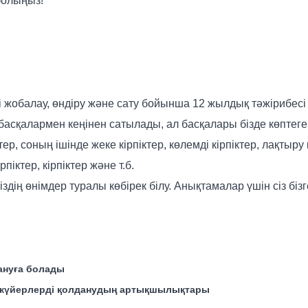
 болыңыз!
рді жобалау, өндіру және сату бойынша 12 жылдық тәжірибесі
 басқалармен кеңінен сатылады, ал басқалары бізде көптег
р, соның ішінде жеке кірпіктер, көлемді кірпіктер, лақтыру кі
ірпіктер, кірпіктер және т.б.
іздің өнімдер туралы көбірек білу. Анықтамалар үшін сіз біз
дануға болады
жанкүйерлерді қолданудың артықшылықтары