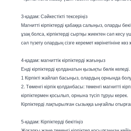
3-қадам: Сәйкестікті тексеріңіз
Магнитті кірпіктерді қабаққа салыңыз, оларды бекі
ұзақ болса, кірпіктерді сыртқы жиектен сәл кесу ү
сәл түзету олардың сізге керемет көрінетініне көз ж
4-қадам: магниттік кірпіктерді жағыңыз
Енді кірпіктерді қолданатын қызықты бөлік келеді
1 Кірпікті жайлап басыңыз, олардың орнында бо
2. Төменгі кірпік қолданбасы: төменгі магнитті к
кірпіктермен қосылып, орнына түсіп тұруы керек.
Кірпіктерді лақтырылған сызыққа ыңғайлы отырғаны
5-қадам: Кірпіктерді бекітіңіз
Жоғарғы және төменгі кірпіктер қосылғаннан кейін,