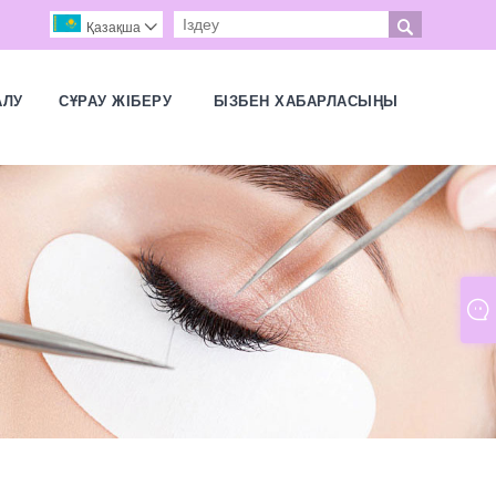

Қазақша

АЛУ
СҰРАУ ЖІБЕРУ
БІЗБЕН ХАБАРЛАСЫҢЫ