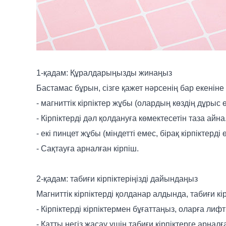
1-қадам: Құралдарыңызды жинаңыз
Бастамас бұрын, сізге қажет нәрсенің бар екеніне кө
- магниттік кірпіктер жұбы (олардың көздің дұрыс ө
- Кірпіктерді дәл қолдануға көмектесетін таза айна
- екі пинцет жұбы (міндетті емес, бірақ кірпіктерді
- Сақтауға арналған кірпіш.
2-қадам: табиғи кірпіктеріңізді дайындаңыз
Магниттік кірпіктерді қолданар алдында, табиғи к
- Кірпіктерді кірпіктермен бұғаттаңыз, оларға лиф
- Қатты негіз жасау үшін табиғи кірпіктерге арн