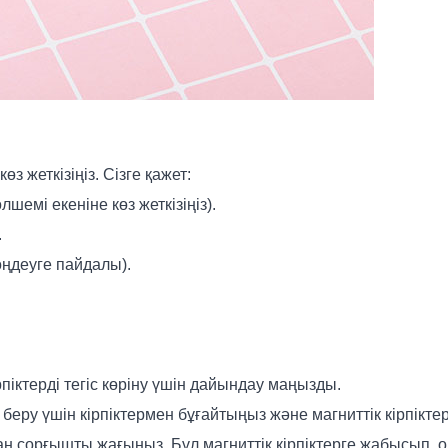
з жеткізіңіз. Сізге қажет:
лшемі екеніне көз жеткізіңіз).
.
 өңдеуге пайдалы).
ірпіктерді тегіс көріну үшін дайындау маңызды.
т беру үшін кірпіктермен бұғайтыңыз және магниттік кірпіктер
алған сорғышты жағыңыз. Бұл магниттік кірпіктерге жабысып