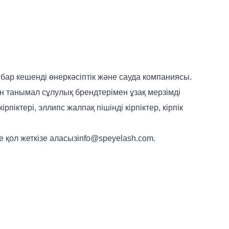
 бар кешенді өнеркәсіптік және сауда компаниясы.
ен танымал сұлулық брендтерімен ұзақ мерзімді
рпіктері, эллипс жалпақ пішінді кірпіктер, кірпік
ге қол жеткізе аласыз
info@speyelash.com
.