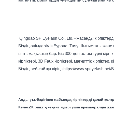
магниттік кірпіктердің үнемдейтін сұлулығына ие
Qingdao SP Eyelash Co., Ltd. - жасанды кірпікте
Біздің өнімдеріміз Еуропа, Таяу Шығыстағы және
ынтымақтастық бар. Біз 300-ден астам түрлі кірпікте
кірпіктері, 3D Faux кірпіктері, магниттік кірпіктер, к
Біздің веб-сайтқа кіріңіз
https://www.speyelash.net/
Б
Алдыңғы:
Өздігінен жабысқақ кірпіктерді қалай қол
Келесі:
Кірпіктің кеңейтімдері үшін премьералды 