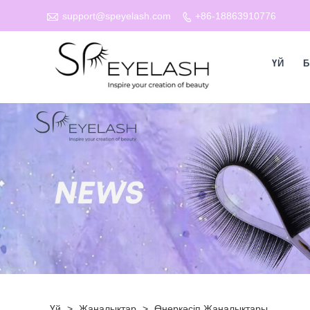

support@speyelash.com
+86-18863910776

ҮЙ
Б
Үй
>
Жаңалықтар
>
Өнеркәсіп Жаңалықтары