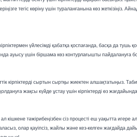
ріңізге тегіс көріну үшін тураланғанына көз жеткізіңіз. Айнад
ғи кірпіктермен үйлесімді қабатқа қоспағанда, басқа да тушь 
асында ауысу үшін біршама көз контурлағышты пайдалануға б
тік кірпіктерді сыртын сыртқы жиектен алшақтатыңыз. Табиғ
қолдануға жақсы күйде ұстау үшін кірпіктерді өз жағдайында
ай, ал кішкене тәжірибеңізбен сіз процесті еш уақытта иге
зе аласыз, олар қауіпсіз, жайлы және кез-келген жағдайда д