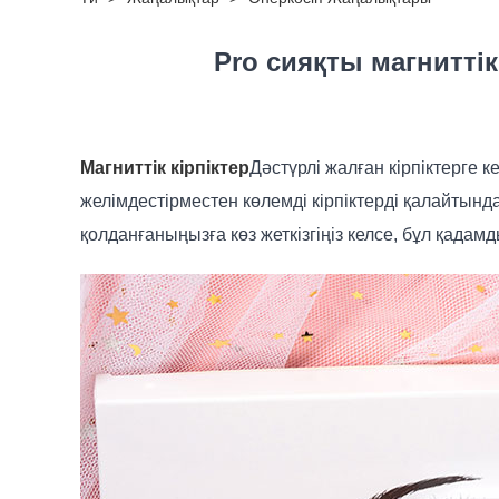
Pro сияқты магниттік
Магниттік кірпіктер
Дәстүрлі жалған кірпіктерг
желімдестірместен көлемді кірпіктерді қалайтында
қолданғаныңызға көз жеткізгіңіз келсе, бұл қадам