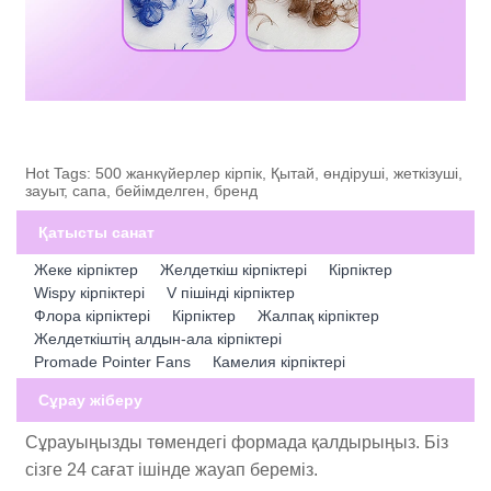
Hot Tags: 500 жанкүйерлер кірпік, Қытай, өндіруші, жеткізуші,
зауыт, сапа, бейімделген, бренд
Қатысты санат
Жеке кірпіктер
Желдеткіш кірпіктері
Кірпіктер
Wispy кірпіктері
V пішінді кірпіктер
Флора кірпіктері
Кірпіктер
Жалпақ кірпіктер
Желдеткіштің алдын-ала кірпіктері
Promade Pointer Fans
Камелия кірпіктері
Сұрау жіберу
Сұрауыңызды төмендегі формада қалдырыңыз. Біз
сізге 24 сағат ішінде жауап береміз.