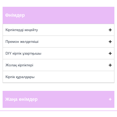
Өнімдер
Кірпіктерді кеңейту
Премон желдеткіші
DIY кірпік ұзартқышы
Жолақ кірпіктері
Кірпік құралдары
Жаңа өнімдер