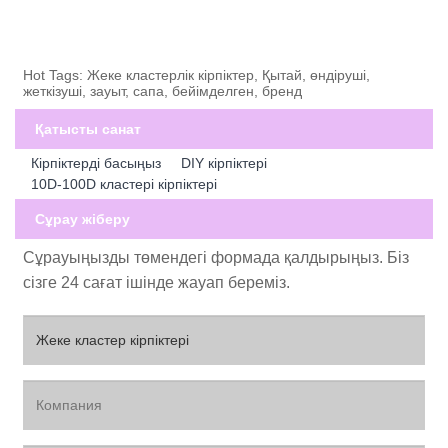
Hot Tags: Жеке кластерлік кірпіктер, Қытай, өндіруші,
жеткізуші, зауыт, сапа, бейімделген, бренд
Қатысты санат
Кірпіктерді басыңыз
DIY кірпіктері
10D-100D кластері кірпіктері
Сұрау жіберу
Сұрауыңызды төмендегі формада қалдырыңыз. Біз
сізге 24 сағат ішінде жауап береміз.