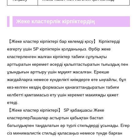
Жеке кластерлік кірпіктердің
ерекшеліктері:
【Жеке кластер кірпіктері бар көлемді қосу】 Кірпіктерді
өзгерту үшін SP кірпіктерін қолданыңыз. Әрбір жеке
кластерленген жалған кірпіктер табиғи сұлулықты
арттыратын керемет әсерді қалыптастыратын тығыздық пен
ұзындығын арттыру үшін мұқият жасалған. Ерекше
жағдайларға немесе күнделікті киімдерге өте ыңғайлы, бұл
кез-келген көздің формасын қанағаттандыратын табиғи
келбетті қамтамасыз ету үшін керемет макияжды қажет
етеді.
【Жеке кластер кірпіктері】 SP қабақшасы Жеке
кластерлерЛашалар астыртын қабықтан бастап
батылдықпен таңдалатын әр түрлі стильдерді ұсынады. Егер
сіз минималистік стильді қаласаңыз немесе түнде барған