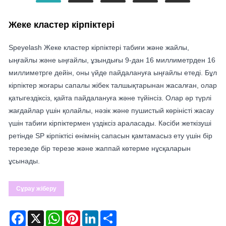
Жеке кластер кірпіктері
Speyelash Жеке кластер кірпіктері табиғи және жайлы,
ыңғайлы және ыңғайлы, ұзындығы 9-дан 16 миллиметрден 16
миллиметрге дейін, оны үйде пайдалануға ыңғайлы етеді. Бұл
кірпіктер жоғары сапалы жібек талшықтарынан жасалған, олар
қатыгездіксіз, қайта пайдалануға және түйінсіз. Олар әр түрлі
жағдайлар үшін қолайлы, нәзік және пушистый көріністі жасау
үшін табиғи кірпіктермен үздіксіз араласады. Кәсіби жеткізуші
ретінде SP кірпіктісі өнімнің сапасын қамтамасыз ету үшін бір
терезеде бір терезе және жаппай көтерме нұсқаларын
ұсынады.
Сұрау жіберу
Facebook
X
WhatsApp
Pinterest
LinkedIn
Share