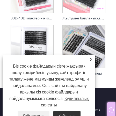
30D-40D кластерінің кірпік жиынтықтары
Жылумен байланысқан кірпік кластерлері
X
Біз cookie файлдарын сізге жақсырақ
шолу тәжірибесін ұсыну, сайт трафигін
Таза пушистый кірпік кластерлері
Кірпіктер кластерлері
талдау және мазмұнды жекелендіру үшін
пайдаланамыз. Осы сайтты пайдалану
арқылы сіз cookie файлдарын
пайдалануымызға келісесіз.
Құпиялылық
саясаты
Copyright © 2024 Qingdao SP Eyelash Co., Ltd. All Rights
Reserved.
Қабылдамау
Қабылдау