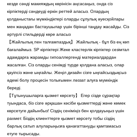
кезде сәнді макияждың көрінісін аңсасаңыз, онда сіз
кірпіктерді сәндеуді еркін реттей аласыз. Олардың
қолданыстағы мүмкіндіктері оларды сұлулық әуесқойлары
мен жаңадан бастаушылар үшін бірінші таңдау жасайды. Сіз
әртүрлі стильдерді көре аласыз
【Жайлылық пен талғампаздық】 Жайлылық - бұл біз ең көп
бағалаймыз. SP кірпіктері Жеке кластерлік кірпіктер сезімтал
адамдарға жарамды гипоаллергенді материалдардан
жасалған. Сіз оларды сенімді түрде қолдана аласыз, олар
қауіпсіз және ыңғайлы. Жеңіл дизайн сізге ыңғайсыздықсыз
әдемі болу процесін толығымен ләззат алуға мүмкіндік
береді.
【Тұтынушыларға қызмет көрсету】 Егер сізде сұрақтар
туындаса, біз сізге әрқашан кәсіби қызметтерді және көмек
көрсетуге дайынбыз! Сіздің сеніміңіз бен қолдауыңыз үшін
рахмет. Біздің клиенттерге қызмет көрсету тобы сіздің
барлық сатып алуларыңызға қанағаттануды қамтамасыз
етуге тырысады.