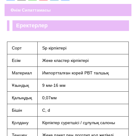
Өнім Сипаттамасы
Еректерлер
Сорт
Sp кірпіктері
Есім
Жеке кластер кірпіктері
Материал
Импортталған корей PBT талшық
Ұзындық
9 мм-16 мм
Қалыңдық
0,07мм
Бішін
C, d
Қолдану
Кірпіктер суретшісі / сұлулық салоны
Теңшеу
Жеке пакет пен логотип қол жетімді