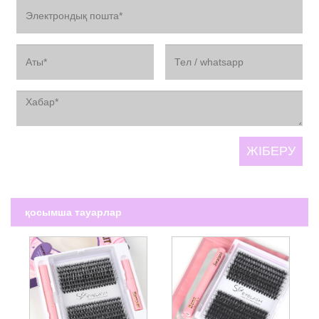
қосымша тауарлар