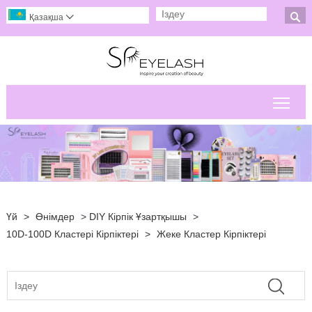

Қазақша

Негі
Үй
>
Өнімдер
>
DIY Кірпік Ұзартқышы
>
10D-100D Кластері Кірпіктері
>
Жеке Кластер Кірпіктері