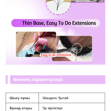
Өнімнің параметрлері:
Шығу орны
Шандонг, Қытай
Бренд атауы
Sp кірпіктері