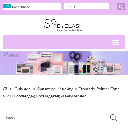

Қазақша

Негі
Үй
>
Өнімдер
>
Кірпіктерді Кеңейту
>
Promade Pointer Fans
>
4D Борпылдақ Промадалық Жанкүйерлер