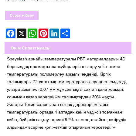
Сұрау жіберу
Facebook
X
WhatsApp
Pinterest
LinkedIn
Share
Өнім Сипаттамасы
Speyelash арнайы температуралы PBT материалдарын 4D
борпылдақ промадты жанкүйерлерін шығару үшін төмен
температуралы полимерлеу арқылы өңдейді. Кірпік
талшықтары 72 сағаттық температуралық процесті емделді,
ультра айыппұл 0,07 мм жұмсақтықты сақтап қана қоймай,
сонымен қатар қарапайым талшықтардан 30% жақсы.
Жоғары Токио салонынан сынақ деректері жоғары
температуралы ортада 4 аптадан кейін үздіксіз тозғаннан
кейін, бүйірлік сақтау тарифі 92% -ы «таңғажайып, кетірудің
алдында» әсеріне қол жеткізіп отырғанын көрсетеді. »