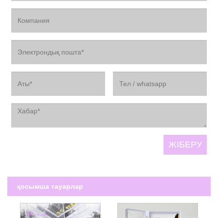
қосымша тауарлар