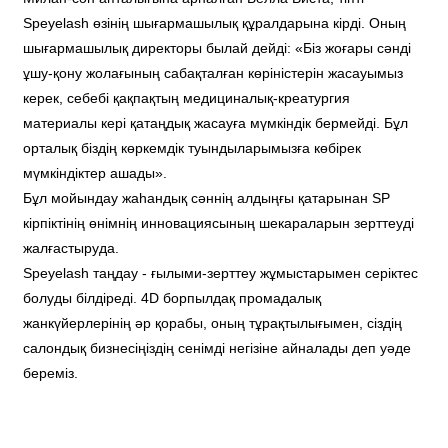
Speyelash өзінің шығармашылық құралдарына кірді. Оның
шығармашылық директоры былай дейді: «Біз жоғары сәнді
ұшу-қону жолағының сабақталған көріністерін жасауымыз
керек, себебі қақпақтың медициналық-креатургия
материалы кері қатаңдық жасауға мүмкіндік бермейді. Бұл
орталық біздің көркемдік туындыларымызға көбірек
мүмкіндіктер ашады».
Бұл мойындау жаһандық сәннің алдыңғы қатарынан SP
кірпіктінің өнімнің инновациясының шекараларын зерттеуді
жалғастыруда.
Speyelash таңдау - ғылыми-зерттеу жұмыстарымен серіктес
болуды білдіреді. 4D борпылдақ промадалық
жанкүйерлерінің әр қорабы, оның тұрақтылығымен, сіздің
салондық бизнесіңіздің сенімді негізіне айналады деп уәде
береміз.