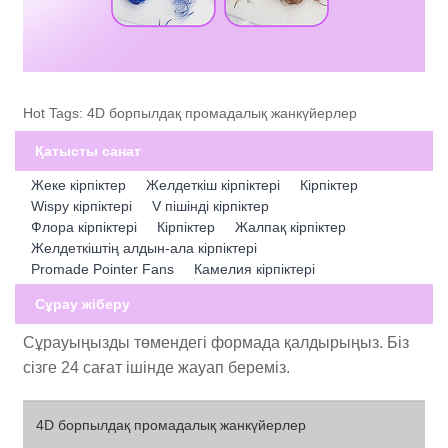
Hot Tags: 4D борпылдақ промадалық жанкүйерлер
Қатысты санат
Жеке кірпіктер
Желдеткіш кірпіктері
Кірпіктер
Wispy кірпіктері
V пішінді кірпіктер
Флора кірпіктері
Кірпіктер
Жалпақ кірпіктер
Желдеткіштің алдын-ала кірпіктері
Promade Pointer Fans
Камелия кірпіктері
Сұрау жіберу
Сұрауыңызды төмендегі формада қалдырыңыз. Біз
сізге 24 сағат ішінде жауап береміз.