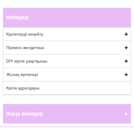
Өнімдер
Кірпіктерді кеңейту
Премон желдеткіші
DIY кірпік ұзартқышы
Жолақ кірпіктері
Кірпік құралдары
Жаңа өнімдер