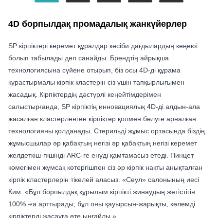
4D борпылдақ промадалық жанкүйерлер
SP кірпіктері керемет құралдар кәсіби дағдылардың кеңеюі
болып табылады деп санайды. Брендтің айрықша
технологиясына сүйене отырып, біз осы 4D-ді құрама
құрастырмалы кірпік кластерін сіз үшін тапқырлығымен
жасадық. Кірпіктердің дәстүрлі кеңейтімдерімен
салыстырғанда, SP кірпіктің инновациялық 4D-ді алдын-ала
жасалған кластерленген кірпіктер қолмен бөлуге арналған
технологияны қолданады. Стерильді жұмыс ортасында біздің
жұмысшылар әр қабақтың негізі әр қабақтың негізі керемет
желдеткіш-пішінді ARC-ге енуді қамтамасыз етеді. Пинцет
көмегімен жұмсақ көтергішпен сіз әр кірпік нақты анықталған
кірпік кластерлерін тікелей аласыз. «Сеул» салонының иесі
Ким: «Бұл борпылдақ құрылым кірпікті жинаудың жетістігін
100% -ға арттырады, бұл оны қауырсын-жарықты, көлемді
кірпіктерді жасауға өте ыңғайлы.»