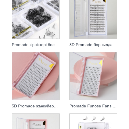
Promade кірпіктері бос жанкүйерлер
3D Promade борпылдақ жанкүйерлері
5D Promade жанкүйерлері
Promade Funose Fans 6D