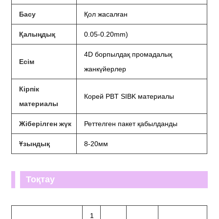
Басу
Қол жасалған
Қалыңдық
0.05-0.20mm)
4D борпылдақ промадалық
Есім
жанкүйерлер
Кірпік
Корей PBT SIBK материалы
материалы
Жіберілген жүк
Реттелген пакет қабылданды
Ұзындық
8-20мм
Тоқтау
1