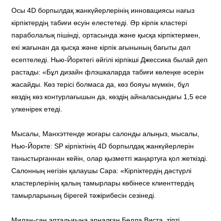
Осы 4D борпылдақ жанкүйерлерінің инновациясы нағыз
кірпіктердің табиғи өсуін елестетеді. Әр кірпік кластері
параболалық пішінді, ортасында және қысқа кірпіктермен,
екі жағынан да қысқа және кірпік ағынының бағыты дәл
есептеледі. Нью-Йорктегі әйгілі кірпікші Джессика былай деп
растады: «Бұл дизайн флэшкаларда табиғи көлеңке әсерін
жасайды. Көз терісі болмаса да, көз бояуы мүмкін, бұл
көздің көз контурлағышын да, көздің айналасындағы 1,5 есе
үлкенірек етеді.
Мысалы, Манхэттенде жоғары салонды алыңыз, мысалы,
Нью-Йоркте: SP кірпіктінің 4D борпылдақ жанкүйерлерін
таныстырғаннан кейін, олар қызметті жаңартуға қол жеткізді.
Салонның негізін қалаушы Сара: «Кірпіктердің дәстүрлі
кластерлерінің қалың тамырлары көбінесе клиенттердің
тамырларының бірегей тәжірибесін сезінеді.
Милан-сән апталығына арналған Белла Виста, тіпті