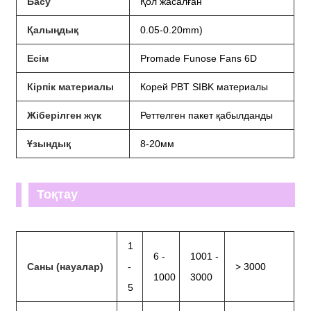
Басу
Қол жасалған
Қалыңдық
0.05-0.20mm)
Есім
Promade Funose Fans 6D
Кірпік материалы
Корей PBT SIBK материалы
Жіберілген жүк
Реттелген пакет қабылданды
Ұзындық
8-20мм
Тоқтау
1
6 -
1001 -
Саны (науалар)
-
> 3000
1000
3000
5