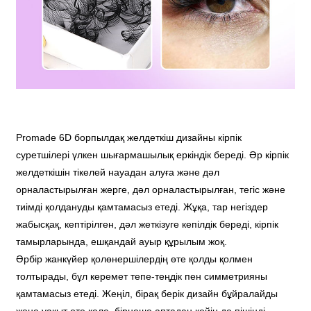
Promade 6D борпылдақ желдеткіш дизайны кірпік
суретшілері үлкен шығармашылық еркіндік береді. Әр кірпік
желдеткішін тікелей науадан алуға және дәл
орналастырылған жерге, дәл орналастырылған, тегіс және
тиімді қолдануды қамтамасыз етеді. Жұқа, тар негіздер
жабысқақ, кептірілген, дәл жеткізуге кепілдік береді, кірпік
тамырларында, ешқандай ауыр құрылым жоқ.
Әрбір жанкүйер қолөнершілердің өте қолды қолмен
толтырады, бұл керемет тепе-теңдік пен симметрияны
қамтамасыз етеді. Жеңіл, бірақ берік дизайн бұйралайды