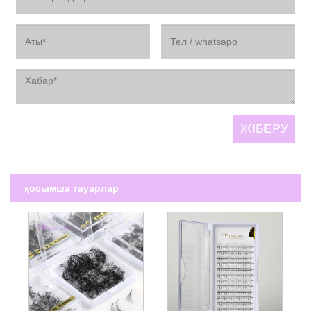
қосымша тауарлар