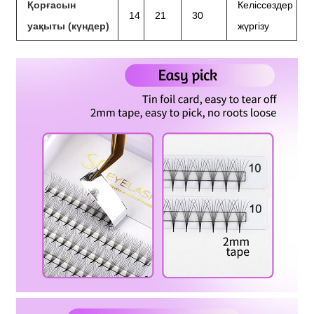
Қорғасын
Келіссөздер
14
21
30
уақыты (күндер)
жүргізу