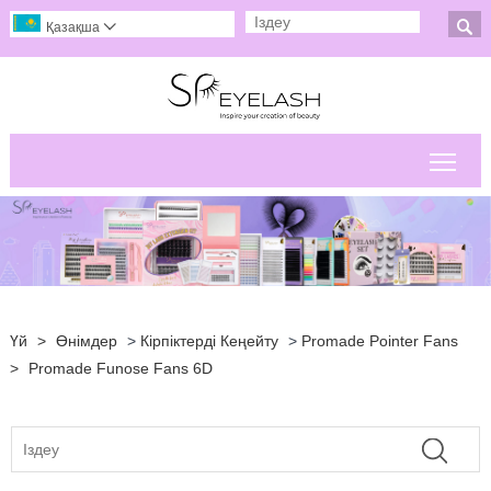

Қазақша

Негі
Үй
>
Өнімдер
>
Кірпіктерді Кеңейту
>
Promade Pointer Fans
>
Promade Funose Fans 6D