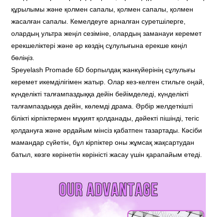
құрылымы және қолмен сапалы, қолмен сапалы, қолмен
жасалған сапалы. Кемелдеуге арналған суретшілерге,
олардың ультра жеңіл сезіміне, олардың заманауи керемет
ерекшеліктері және әр көздің сұлулығына ерекше көңіл
бөліңіз.
Speyelash Promade 6D борпылдақ жанкүйерінің сұлулығы
керемет икемділігімен жатыр. Олар кез-келген стильге оңай,
күнделікті талғампаздыққа дейін бейімделеді, күнделікті
талғампаздыққа дейін, көлемді драма. Әрбір желдеткішті
білікті кірпіктермен мұқият қолданады, дәйекті пішінді, тегіс
қолдануға және әрдайым мінсіз қабатпен тазартады. Кәсіби
мамандар сүйетін, бұл кірпіктер оны жұмсақ жақсартудан
батыл, көзге көрінетін көріністі жасау үшін қарапайым етеді.