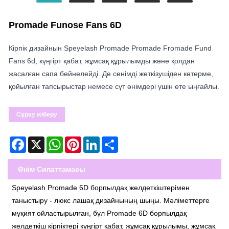
Promade Funose Fans 6D
Кірпік дизайнын Speyelash Promade Promade Fromade Fund
Fans 6d, күңгірт қабат, жұмсақ құрылымды және қолдан
жасалған сапа бейнелейді. Де сенімді жеткізушіден көтерме,
қойылған тапсырыстар немесе сүт өнімдері үшін өте ыңғайлы.
Сұрау жіберу
Facebook
X
WhatsApp
Pinterest
LinkedIn
Share
Өнім Сипаттамасы
Speyelash Promade 6D борпылдақ желдеткіштерімен
таныстыру - люкс лашақ дизайнының шыңы. Мәліметтерге
мұқият ойластырылған, бұл Promade 6D борпылдақ
желдеткіш кірпіктері күңгірт қабат, жұмсақ құрылымы, жұмсақ