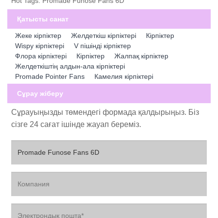
Hot Tags: Promade Funose Fans 6D
Қатысты санат
Жеке кірпіктер
Желдеткіш кірпіктері
Кірпіктер
Wispy кірпіктері
V пішінді кірпіктер
Флора кірпіктері
Кірпіктер
Жалпақ кірпіктер
Желдеткіштің алдын-ала кірпіктері
Promade Pointer Fans
Камелия кірпіктері
Сұрау жіберу
Сұрауыңызды төмендегі формада қалдырыңыз. Біз
сізге 24 сағат ішінде жауап береміз.