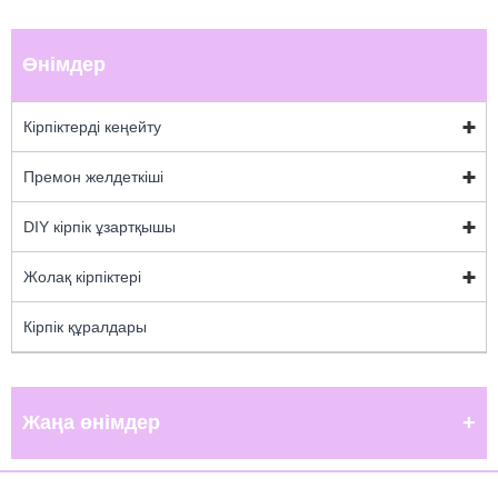
Өнімдер
Кірпіктерді кеңейту
Премон желдеткіші
DIY кірпік ұзартқышы
Жолақ кірпіктері
Кірпік құралдары
Жаңа өнімдер