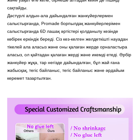
және уақыт өте келе, бірнеше аптадан кейін де пішінді
сақтайды.
Дәстүрлі алдын-ала дайындалған жанкүйерлермен
салыстырғанда, Promade борпылдақ жанкүйерлерімен
салыстырғанда 6D лашақ әртістері қолданылу кезінде
көбірек еркіндік береді. Сіз кез-келген желдеткішті науадан
тікелей ала аласыз және оны қалаған жерде орналастыра
аласыз, ол қайтадан қалаған жерді және икемді етеді. Әрбір
жанкүйер жұқа, тар негізде дайындалған, бұл жай ғана
жабысқақ, тегіс байланыс, тегіс байланыс және әрдайым
керемет тазартылған.