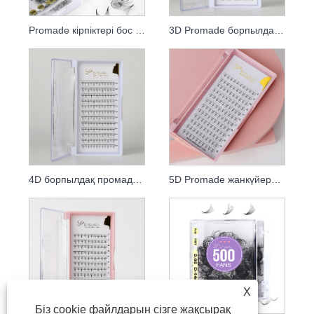
Promade кірпіктері бос жанкүйерлер
3D Promade борпылдақ жанкүйерлері
4D борпылдақ промадалық жанкүйерлер
5D Promade жанкүйерлері
X
Біз cookie файлдарын сізге жақсырақ