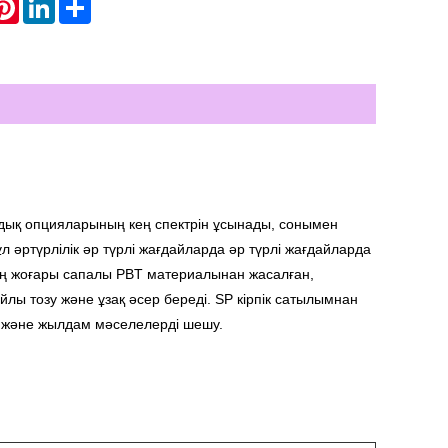
atsApp
Pinterest
LinkedIn
Share
ыздық опцияларының кең спектрін ұсынады, сонымен
ұл әртүрлілік әр түрлі жағдайларда әр түрлі жағдайларда
ер ең жоғары сапалы PBT материалынан жасалған,
айлы тозу және ұзақ әсер береді. SP кірпік сатылымнан
ар және жылдам мәселелерді шешу.