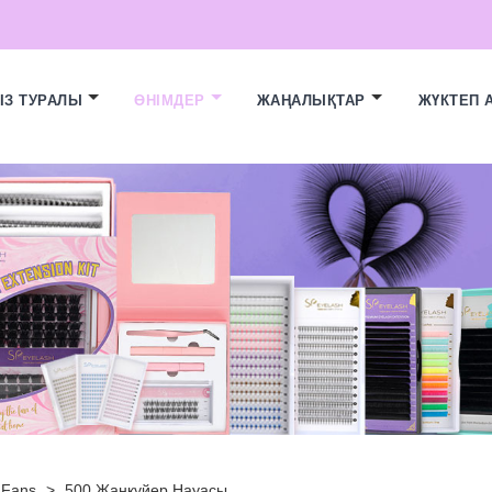
ІЗ ТУРАЛЫ
ӨНІМДЕР
ЖАҢАЛЫҚТАР
ЖҮКТЕП 
 Fans
>
500 Жанкүйер Науасы