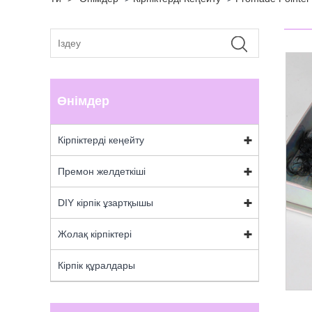
Өнімдер
Кірпіктерді кеңейту
Премон желдеткіші
DIY кірпік ұзартқышы
Жолақ кірпіктері
Кірпік құралдары