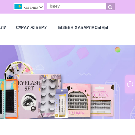

Қазақша

АЛУ
СҰРАУ ЖІБЕРУ
БІЗБЕН ХАБАРЛАСЫҢЫ