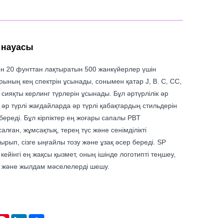
 науасы
ден 20 фунттан лақтыратын 500 жанкүйерлер үшін
ының кең спектрін ұсынады, сонымен қатар J, B. C, CC,
 сияқты керлинг түрлерін ұсынады. Бұл әртүрлілік әр
 әр түрлі жағдайларда әр түрлі қабақтардың стильдерін
 береді. Бұл кірпіктер ең жоғары сапалы PBT
лған, жұмсақтық, терең түс және сенімділікті
ырып, сізге ыңғайлы тозу және ұзақ әсер береді. SP
кейінгі ең жақсы қызмет, оның ішінде логотипті теңшеу,
 және жылдам мәселелерді шешу.