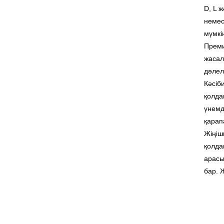
D, L 
немес
мүмкін
Преми
жасалғ
дәлел
Кәсіб
қолда
үнемд
қарап
Жіңіш
қолда
арасы
бар. 