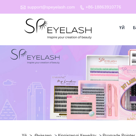

support@speyelash.com
+86-18863910776

ҮЙ
Б
Үй
>
Өнімдер
>
Кірпіктерді Кеңейту
>
Promade Pointer