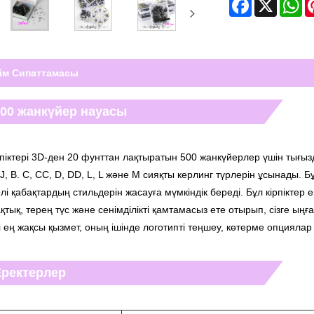
Facebook
X
Wh
ім Сипаттамасы
500 жанкүйер науасы
рпіктері 3D-ден 20 фунттан лақтыратын 500 жанкүйерлер үшін тығ
 J, B. C, CC, D, DD, L, L және M сияқты керлинг түрлерін ұсынады. Б
рлі қабақтардың стильдерін жасауға мүмкіндік береді. Бұл кірпікт
қтық, терең түс және сенімділікті қамтамасыз ете отырып, сізге ыңғ
гі ең жақсы қызмет, оның ішінде логотипті теңшеу, көтерме опциял
Еректерлер