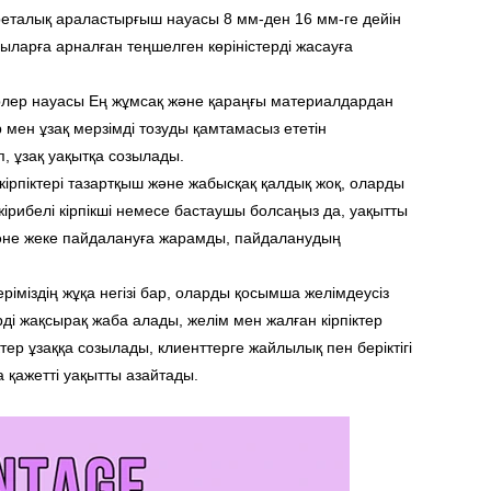
реталық араластырғыш науасы 8 мм-ден 16 мм-ге дейін
ларға арналған теңшелген көріністерді жасауға
ерлер науасы Ең жұмсақ және қараңғы материалдардан
ер мен ұзақ мерзімді тозуды қамтамасыз ететін
, ұзақ уақытқа созылады.
н кірпіктері тазартқыш және жабысқақ қалдық жоқ, оларды
жірибелі кірпікші немесе бастаушы болсаңыз да, уақытты
және жеке пайдалануға жарамды, пайдаланудың
ріміздің жұқа негізі бар, оларды қосымша желімдеусіз
рді жақсырақ жаба алады, желім мен жалған кірпіктер
тер ұзаққа созылады, клиенттерге жайлылық пен беріктігі
а қажетті уақытты азайтады.