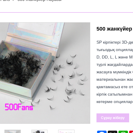
500 жанкүйер
SP кірпіктері 3D-
тығыздық опциялар
D, DD, L, L және M
түрлі жағдайларда
жасауға мүмкіндік
материалынан жаса
қамтамасыз ете от
кірпік сатылымнан 
көтерме опциялар
Сұрау жіберу