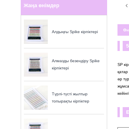
Жаңа өнімдер
Өн
Алдыңғы Spike кірпіктері
Алмазды безендіру Spike
SP кі
кірпіктері
қатар
әр тү
жұмса
кейін
Түрлі-түсті жылтыр
топырақты кірпіктер