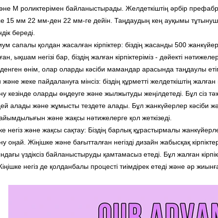
және M роликтерімен байланыстырады. Желдеткіштің әрбір префаб
е 15 мм 22 мм-ден 22 мм-ге дейін. Таңдаудың кең ауқымы тұтынушы
дік береді.
ум сапалы қолдан жасалған кірпіктер: біздің жасанды 500 жанкүй
ан, ықшам негізі бар, біздің жалған кірпіктеріміз - дәйекті нәтижел
денген өнім, олар оларды кәсіби мамандар арасында таңдаулы етіп
и және жеке пайдалануға мінсіз: біздің құрметті желдеткіштің жалға
ну кезінде оларды өңдеуге және жылжытуды жеңілдетеді. Бұл сіз тә
ей алады және жұмысты тездете алады. Бұл жанкүйерлер кәсіби 
айымдылығын және жақсы нәтижелерге қол жеткізеді.
ке негіз және жақсы сақтау: Біздің барлық құрастырмалы жанкүйерле
ну оңай. Жіңішке және бағытталған негізді дизайн жабысқақ кірпікте
ндағы үздіксіз байланыстыруды қамтамасыз етеді. Бұл жалған кірпік
Жіңішке негіз де қолданбалы процесті тиімдірек етеді және әр жиынғ