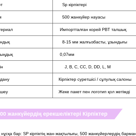
т
Sp кірпіктері
м
500 жанкүйер науасы
териал
Импортталған корей PBT талшық
ндық
8-15 мм жалғызбасты, ұзындығы
лыңдық
0,07мм
ін
J, B, C, CC, D, DD, L, M
дану
Кірпіктер суретшісі / сұлулық салоны
ңшеу
Жеке пакет пен логотип қол жетімді
00 жанкүйердің ерекшеліктері Кірпіктер
 нұсқа бар: SP кірпіктің жан-жақтылығы, 500 жанкүйерлердің барман