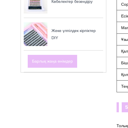
Көбелектер безендіру
Сор
Есі
Ма
Жеке үлпілдек кірпіктер
DIY
Ұзы
Қа
Барлық жаңа өнімдер
Біш
Қол
Те
5
Толық